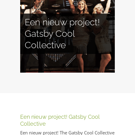
Een nieuw project!
Toon’s Mobiele
Gatsby Cool
Jazzclub: Sax and
Collective
Tracks!
Een nieuw project! Gatsby Cool
Collective
Een nieuw project! The Gatsby Cool Collective